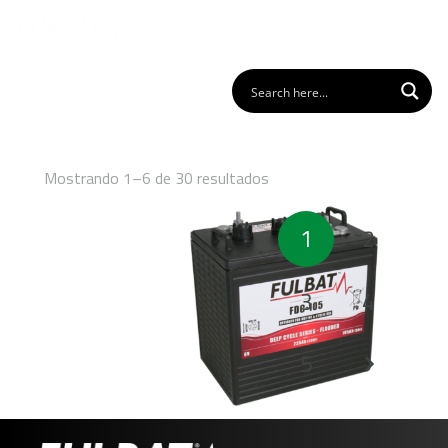
Mostrando 1–6 de 30 resultados
Paginación
1
2
de
entradas
3
4
5
FDC-105