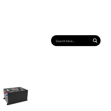
os
FAQ
Contacto
Descargar
Login
ES
ACK DE BATERÍAS
ENCUENTRE SU BATERIA