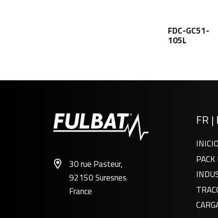
FDC-GC51-
105L
FR
|
INICI
PACK 
30 rue Pasteur,
INDU
92150 Suresnes
TRAC
France
CARG