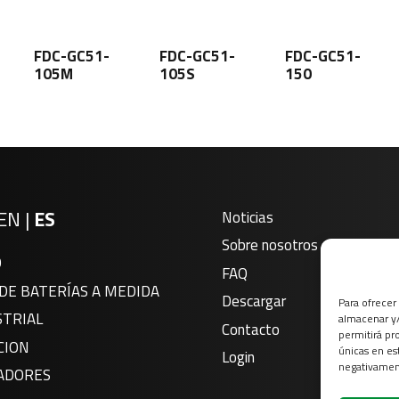
FDC-GC51-
FDC-GC51-
FDC-GC51-
105M
105S
150
EN
|
ES
Noticias
Sobre nosotros
O
FAQ
DE BATERÍAS A MEDIDA
Descargar
Para ofrecer
STRIAL
almacenar y/
Contacto
permitirá pr
CION
únicas en es
Login
negativament
ADORES