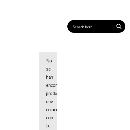
No
se
han
encontrado
productos
que
coincidan
con
tu