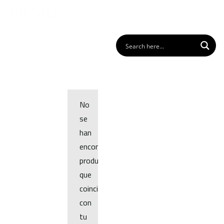
No
se
han
encontrado
productos
que
coincidan
con
tu