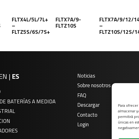
FLTX4L/5L/7L+
FLTX7A/9-
FLTX7A/9/12/1
S
–
FLTZ10S
–
FLTZ5S/6S/7S+
FLTZ10S/12S/1
EN
|
ES
Noticias
Sobre nosotros
O
FAQ
DE BATERÍAS A MEDIDA
Descargar
Para ofrecer
STRIAL
almacenar y/
Contacto
permitirá pr
CION
únicas en es
Login
negativament
ADORES