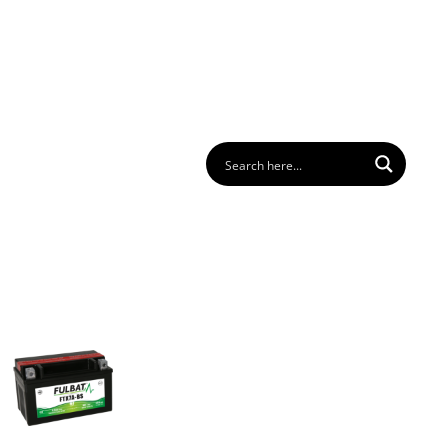
os
FAQ
Contacto
Descargar
Login
ES
ACK DE BATERÍAS
ENCUENTRE SU BATERIA