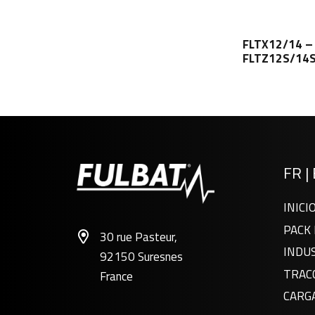
FLTX12/14 –
FLTZ12S/14
FR
|
INICI
PACK 
30 rue Pasteur,
INDU
92150 Suresnes
FTX7A-BS
TRAC
France
GEL
CARG