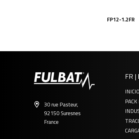
FP12-1.2FR
FR
|
INICI
PACK 
30 rue Pasteur,
INDU
92150 Suresnes
TRAC
France
CARG