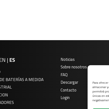
EN
|
ES
Noticias
Sobre nosotros
O
FAQ
DE BATERÍAS A MEDIDA
Descargar
Para ofrecer
STRIAL
almacenar y/
Contacto
permitirá pr
CION
únicas en es
Login
negativament
ADORES