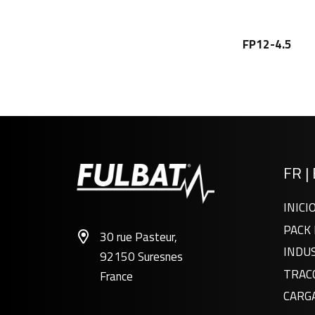
FP12-4.5
FR
|
INICI
PACK 
30 rue Pasteur,
INDU
92150 Suresnes
TRAC
France
CARG