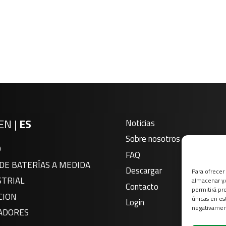
EN
|
ES
Noticias
Sobre nosotros
O
FAQ
DE BATERÍAS A MEDIDA
Descargar
Para ofrecer
STRIAL
almacenar y/
Contacto
permitirá pr
CION
únicas en es
Login
negativament
ADORES