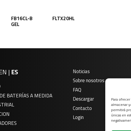
FB16CL-B
FLTX20HL
GEL
EN
|
ES
Noticias
Sobre nosotros
O
FAQ
DE BATERÍAS A MEDIDA
Descargar
Para ofrecer
STRIAL
almacenar y/
Contacto
permitirá pr
CION
únicas en es
Login
negativament
ADORES