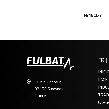
FB16CL-B
FR
|
INICI
PACK 
30 rue Pasteur,
INDU
92150 Suresnes
TRAC
France
CARG