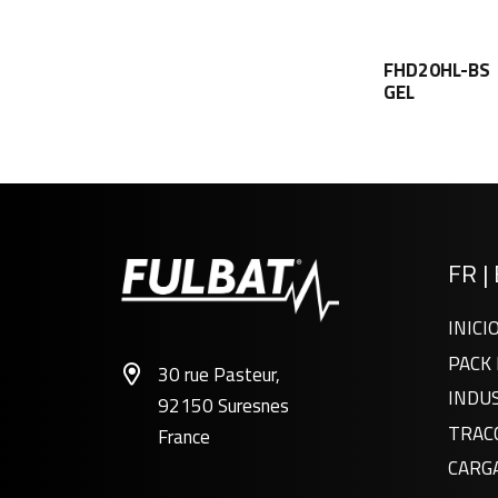
FHD20HL-BS
GEL
FR
|
INICI
PACK 
30 rue Pasteur,
INDU
92150 Suresnes
TRAC
France
CARG