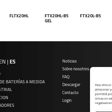
FLTX20HL
FTX20HL-BS
FTX20L-BS
GEL
EN
|
ES
Noticias
Sobre nosotros
O
FAQ
DE BATERÍAS A MEDIDA
Descargar
Para ofrecer
STRIAL
almacenar y/
Contacto
permitirá pr
CION
únicas en es
Login
negativament
ADORES