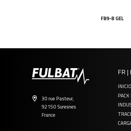
FB9-B GEL
FR
|
INICI
PACK 
30 rue Pasteur,
INDU
92150 Suresnes
TRAC
France
CARG