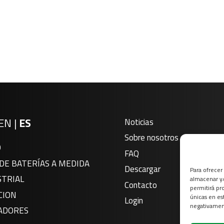
EN
|
ES
Noticias
Sobre nosotros
O
FAQ
DE BATERÍAS A MEDIDA
Descargar
Para ofrecer
STRIAL
almacenar y/
Contacto
permitirá pr
CION
únicas en es
Login
negativament
ADORES