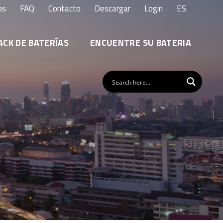
os
FAQ
Contacto
Descargar
Login
ES
ACK DE BATERÍAS
ENCUENTRE SU BATERIA