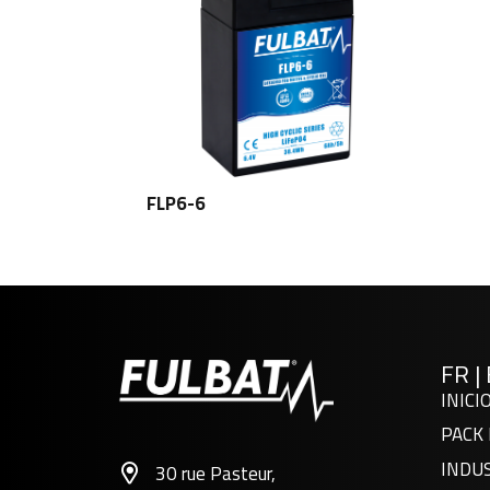
FLP6-6
FR
|
INICI
PACK 
INDU
30 rue Pasteur,