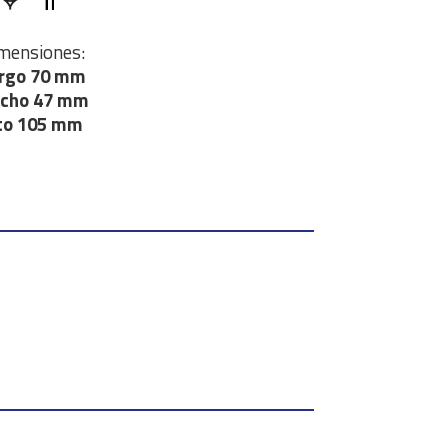
mensiones:
rgo 70 mm
cho 47 mm
to 105 mm