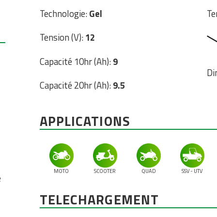
Technologie:
Gel
Te
Tension (V):
12
Capacité 10hr (Ah):
9
Di
Capacité 20hr (Ah):
9.5
APPLICATIONS
MOTO
SCOOTER
QUAD
SSV - UTV
e
TELECHARGEMENT