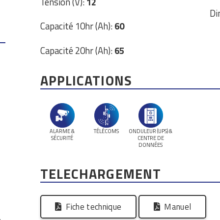
Tension (V):
12
Di
Capacité 10hr (Ah):
60
Capacité 20hr (Ah):
65
APPLICATIONS
ALARME &
TÉLÉCOMS
ONDULEUR (UPS) &
SÉCURITÉ
CENTRE DE
DONNÉES
TELECHARGEMENT
Fiche technique
Manuel
e