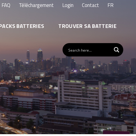
FAQ
Téléchargement
Login
Contact
FR
PACKS BATTERIES
TROUVER SA BATTERIE