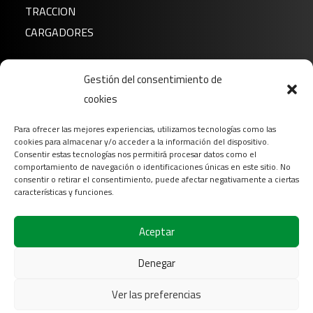
TRACCION
CARGADORES
Noticias
Gestión del consentimiento de
Sobre nosotros
cookies
FAQ
Para ofrecer las mejores experiencias, utilizamos tecnologías como las
Descargar
cookies para almacenar y/o acceder a la información del dispositivo.
Contacto
Consentir estas tecnologías nos permitirá procesar datos como el
comportamiento de navegación o identificaciones únicas en este sitio. No
Login
consentir o retirar el consentimiento, puede afectar negativamente a ciertas
características y funciones.
Síganos en
Aceptar
Denegar
Ver las preferencias