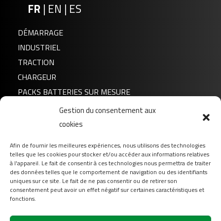
FR
|
EN
|
ES
DÉMARRAGE
INDUSTRIEL
TRACTION
CHARGEUR
PACKS BATTERIES SUR MESURE
Gestion du consentement aux
Actualités
cookies
A propos de nous
Afin de fournir les meilleures expériences, nous utilisons des technologies
FAQ
telles que les cookies pour stocker et/ou accéder aux informations relatives
Téléchargement
à l'appareil. Le fait de consentir à ces technologies nous permettra de traiter
des données telles que le comportement de navigation ou des identifiants
Login
uniques sur ce site. Le fait de ne pas consentir ou de retirer son
consentement peut avoir un effet négatif sur certaines caractéristiques et
Contact
fonctions.
Suivez-nous sur