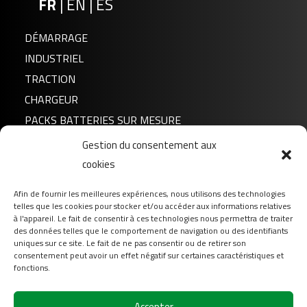
FR
|
EN
|
ES
DÉMARRAGE
INDUSTRIEL
TRACTION
FTR4A-BS GEL
CHARGEUR
PACKS BATTERIES SUR MESURE
Gestion du consentement aux
Actualités
cookies
A propos de nous
Afin de fournir les meilleures expériences, nous utilisons des technologies
FAQ
telles que les cookies pour stocker et/ou accéder aux informations relatives
Téléchargement
à l'appareil. Le fait de consentir à ces technologies nous permettra de traiter
des données telles que le comportement de navigation ou des identifiants
Login
uniques sur ce site. Le fait de ne pas consentir ou de retirer son
consentement peut avoir un effet négatif sur certaines caractéristiques et
Contact
fonctions.
FTX12-BS
Suivez-nous sur
Accepter