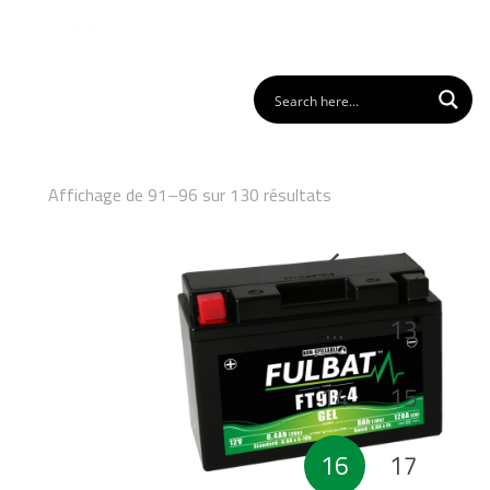
Affichage de 91–96 sur 130 résultats
Pagination
1
des
publications
…
13
14
15
16
17