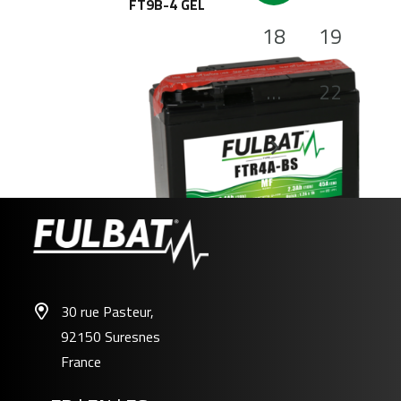
FT9B-4 GEL
18
19
…
22
FTR4A-BS
30 rue Pasteur,
92150 Suresnes
France