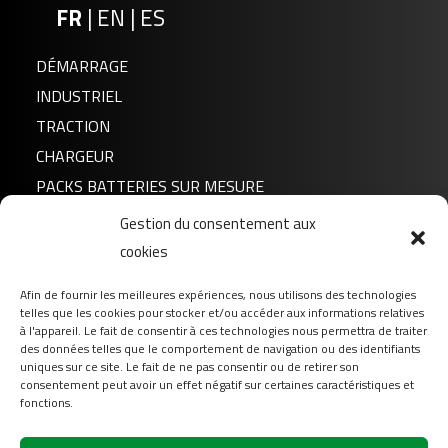
FR
|
EN
|
ES
DÉMARRAGE
INDUSTRIEL
TRACTION
CHARGEUR
PACKS BATTERIES SUR MESURE
Gestion du consentement aux
Actualités
FTX20-BS
cookies
A propos de nous
Afin de fournir les meilleures expériences, nous utilisons des technologies
FAQ
telles que les cookies pour stocker et/ou accéder aux informations relatives
Téléchargement
à l'appareil. Le fait de consentir à ces technologies nous permettra de traiter
des données telles que le comportement de navigation ou des identifiants
Login
uniques sur ce site. Le fait de ne pas consentir ou de retirer son
consentement peut avoir un effet négatif sur certaines caractéristiques et
Contact
fonctions.
Suivez-nous sur