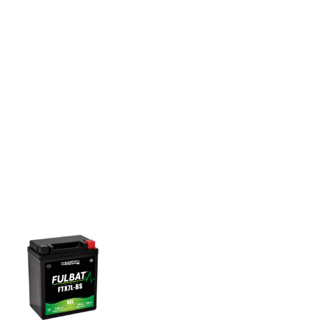
Actualités
À propos de nous
INDUSTRIEL
TRACTION
CHARGEUR
Onduleur (UPS) & centre de données