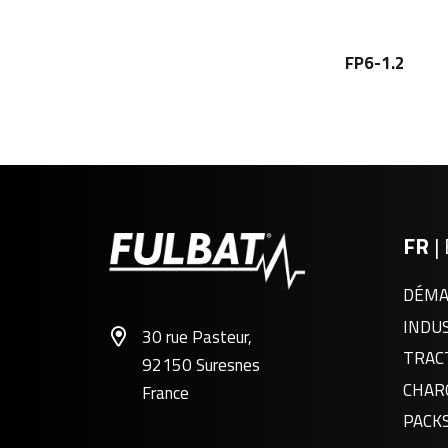
FP6-1.2
FR
|
DÉMA
INDU
30 rue Pasteur,
TRAC
92150 Suresnes
CHAR
France
PACK