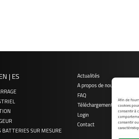
EN
|
ES
Actualités
A propos de nous
RRAGE
FAQ
Afin de fourn
STRIEL
Téléchargement
cookies pour 
TION
consentir à 
Login
comportement
GEUR
consentir ou
Contact
caractéristiq
S BATTERIES SUR MESURE