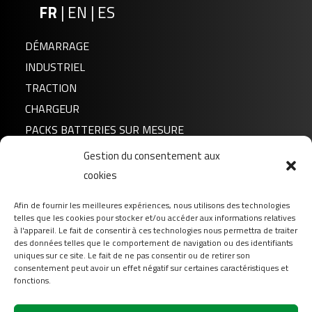
FR
|
EN
|
ES
DÉMARRAGE
INDUSTRIEL
TRACTION
CHARGEUR
PACKS BATTERIES SUR MESURE
Gestion du consentement aux
Actualités
FLTX20HL
cookies
A propos de nous
Afin de fournir les meilleures expériences, nous utilisons des technologies
FAQ
telles que les cookies pour stocker et/ou accéder aux informations relatives
Téléchargement
à l'appareil. Le fait de consentir à ces technologies nous permettra de traiter
des données telles que le comportement de navigation ou des identifiants
Login
uniques sur ce site. Le fait de ne pas consentir ou de retirer son
consentement peut avoir un effet négatif sur certaines caractéristiques et
Contact
fonctions.
Suivez-nous sur