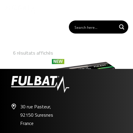
6 résultats affichés
30 rue Pasteur,
92150 Suresnes
FLTX12/14 – FLTZ12S/14S
France