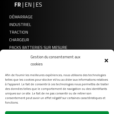
FR
|
EN
|
ES
DÉMARRAGE
INDUSTRIEL
TRACTION
CHARGEUR
PACKS BATTERIES SUR MESURE
Gestion du consentement aux
Actualités
FLTX4L/5L/7L+ – FLTZ5S/6S/7S+
cookies
A propos de nous
Afin de fournir les meilleures expériences, nous utilisons des technologies
FAQ
telles que les cookies pour stocker et/ou accéder aux informations relatives
Téléchargement
à l'appareil. Le fait de consentir à ces technologies nous permettra de traiter
des données telles que le comportement de navigation ou des identifiants
Login
uniques sur ce site. Le fait de ne pas consentir ou de retirer son
consentement peut avoir un effet négatif sur certaines caractéristiques et
Contact
fonctions.
Suivez-nous sur