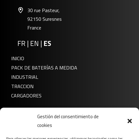
30 rue Pasteur,
92150 Suresnes
France
FR
|
EN
|
ES
INICIO
PACK DE BATERÍAS A MEDIDA
INDUSTRIAL
TRACCION
CARGADORES
Noticias
Gestión del consentimiento de
Sobre nosotros
cookies
FAQ
Para ofrecer las mejores experiencias, utilizamos tecnologías como las