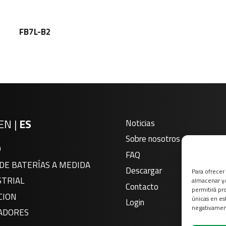
FB7L-B2
EN
|
ES
Noticias
Sobre nosotros
O
FAQ
DE BATERÍAS A MEDIDA
Descargar
Para ofrecer
STRIAL
almacenar y/
Contacto
permitirá pr
CION
únicas en es
Login
negativament
ADORES