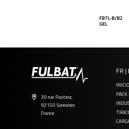
FB7L-B/B2
GEL
FR
|
INICI
PACK 
30 rue Pasteur,
INDU
92150 Suresnes
TRAC
France
CARG