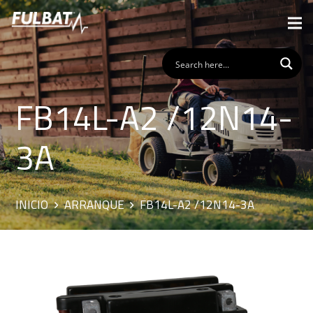
FB14L-A2 /12N14-
3A
INICIO
ARRANQUE
FB14L-A2 /12N14-3A