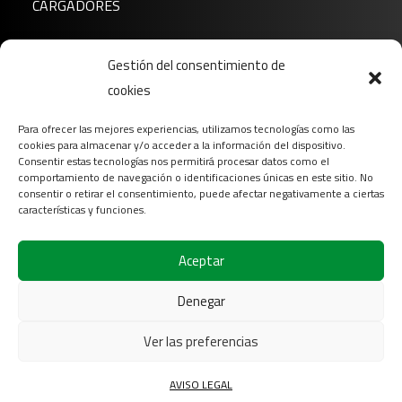
CARGADORES
Noticias
Gestión del consentimiento de
Sobre nosotros
cookies
FAQ
Para ofrecer las mejores experiencias, utilizamos tecnologías como las
Descargar
cookies para almacenar y/o acceder a la información del dispositivo.
Contacto
Consentir estas tecnologías nos permitirá procesar datos como el
comportamiento de navegación o identificaciones únicas en este sitio. No
Login
consentir o retirar el consentimiento, puede afectar negativamente a ciertas
características y funciones.
Síganos en
Aceptar
Denegar
Ver las preferencias
2026
COFINAS Sas
Todos los derechos reservados |
AVISO LEGAL
Aviso legal