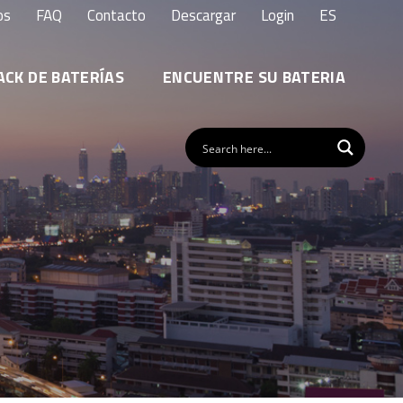
os
FAQ
Contacto
Descargar
Login
ES
ACK DE BATERÍAS
ENCUENTRE SU BATERIA