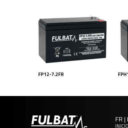
FP12-7.2FR
FPH
FR
|
INICI