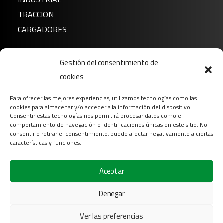
TRACCION
CARGADORES
Noticias
Gestión del consentimiento de
Sobre nosotros
cookies
FAQ
Para ofrecer las mejores experiencias, utilizamos tecnologías como las
Descargar
cookies para almacenar y/o acceder a la información del dispositivo.
Contacto
Consentir estas tecnologías nos permitirá procesar datos como el
comportamiento de navegación o identificaciones únicas en este sitio. No
Login
consentir o retirar el consentimiento, puede afectar negativamente a ciertas
características y funciones.
Síganos en
Aceptar
Denegar
Ver las preferencias