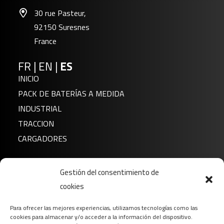
30 rue Pasteur,
92150 Suresnes
France
FR
|
EN
|
ES
INICIO
PACK DE BATERÍAS A MEDIDA
INDUSTRIAL
TRACCION
CARGADORES
Noticias
Gestión del consentimiento de
Sobre nosotros
cookies
FAQ
Para ofrecer las mejores experiencias, utilizamos tecnologías como las
Descargar
cookies para almacenar y/o acceder a la información del dispositivo.