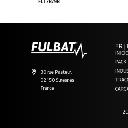
FLT7B/9B
FR
|
INICI
PACK 
INDU
30 rue Pasteur,
TRAC
92150 Suresnes
France
CARG
2