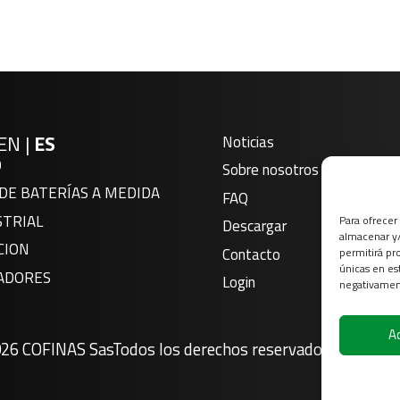
EN
|
ES
Noticias
O
Sobre nosotros
DE BATERÍAS A MEDIDA
FAQ
STRIAL
Para ofrecer
Descargar
almacenar y/
CION
Contacto
permitirá pr
únicas en es
ADORES
Login
negativament
A
026
COFINAS Sas
Todos los derechos reservados |
Aviso le